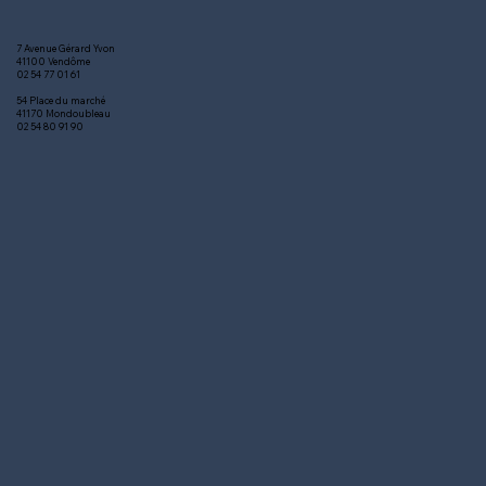
7 Avenue Gérard Yvon
41100 Vendôme
02 54 77 01 61
54 Place du marché
41170 Mondoubleau
02 54 80 91 90